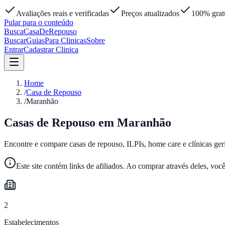
Avaliações reais e verificadas
Preços atualizados
100% gratu
Pular para o conteúdo
Busca
Casa
DeRepouso
Buscar
Guias
Para Clinicas
Sobre
Entrar
Cadastrar Clinica
Home
/
Casa de Repouso
/
Maranhão
Casas de Repouso em
Maranhão
Encontre e compare casas de repouso, ILPIs, home care e clínicas ger
Este site contém links de afiliados. Ao comprar através deles, voc
2
Estabelecimentos