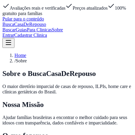
Avaliações reais e verificadas
Preços atualizados
100%
gratuito para famílias
Pular para o conteúdo
Busca
Casa
DeRepouso
Buscar
Guias
Para Clinicas
Sobre
Entrar
Cadastrar Clinica
Home
/
Sobre
Sobre o BuscaCasaDeRepouso
O maior diretório imparcial de casas de repouso, ILPIs, home care e
clínicas geriátricas do Brasil.
Nossa Missão
Ajudar famílias brasileiras a encontrar o melhor cuidado para seus
idosos com transparência, dados confiáveis e imparcialidade.