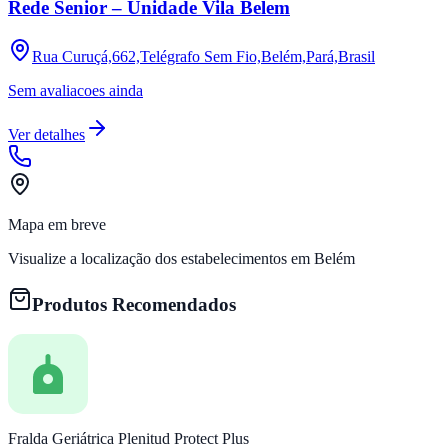
Rede Senior – Unidade Vila Belem
Rua Curuçá,662,Telégrafo Sem Fio,Belém,Pará,Brasil
Sem avaliacoes ainda
Ver detalhes
Mapa em breve
Visualize a localização dos estabelecimentos em
Belém
Produtos Recomendados
Fralda Geriátrica Plenitud Protect Plus