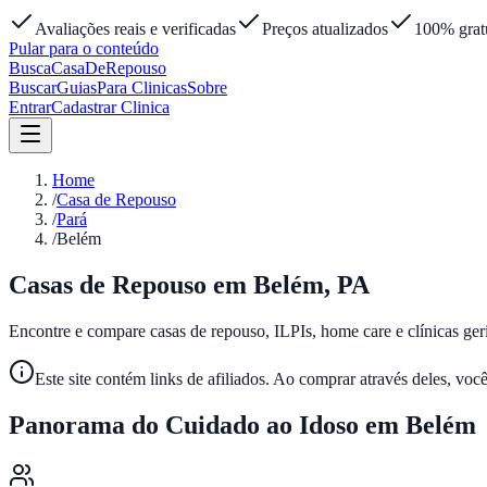
Avaliações reais e verificadas
Preços atualizados
100% gratu
Pular para o conteúdo
Busca
Casa
DeRepouso
Buscar
Guias
Para Clinicas
Sobre
Entrar
Cadastrar Clinica
Home
/
Casa de Repouso
/
Pará
/
Belém
Casas de Repouso em
Belém
,
PA
Encontre e compare casas de repouso, ILPIs, home care e clínicas ger
Este site contém links de afiliados. Ao comprar através deles, voc
Panorama do Cuidado ao Idoso em
Belém