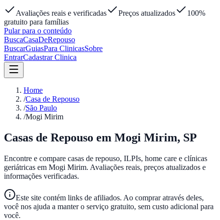
Avaliações reais e verificadas
Preços atualizados
100%
gratuito para famílias
Pular para o conteúdo
Busca
Casa
DeRepouso
Buscar
Guias
Para Clinicas
Sobre
Entrar
Cadastrar Clinica
Home
/
Casa de Repouso
/
São Paulo
/
Mogi Mirim
Casas de Repouso em
Mogi Mirim
,
SP
Encontre e compare casas de repouso, ILPIs, home care e clínicas
geriátricas em
Mogi Mirim
. Avaliações reais, preços atualizados e
informações verificadas.
Este site contém links de afiliados. Ao comprar através deles,
você nos ajuda a manter o serviço gratuito, sem custo adicional para
você.