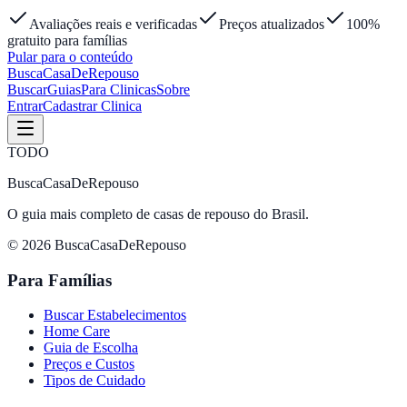
Avaliações reais e verificadas
Preços atualizados
100%
gratuito para famílias
Pular para o conteúdo
Busca
Casa
DeRepouso
Buscar
Guias
Para Clinicas
Sobre
Entrar
Cadastrar Clinica
TODO
BuscaCasaDeRepouso
O guia mais completo de casas de repouso do Brasil.
© 2026 BuscaCasaDeRepouso
Para Famílias
Buscar Estabelecimentos
Home Care
Guia de Escolha
Preços e Custos
Tipos de Cuidado