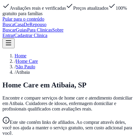
Avaliações reais e verificadas
Preços atualizados
100%
gratuito para famílias
Pular para o conteúdo
Busca
Casa
DeRepouso
Buscar
Guias
Para Clinicas
Sobre
Entrar
Cadastrar Clinica
Home
/
Home Care
/
São Paulo
/
Atibaia
Home Care em
Atibaia
,
SP
Encontre e compare serviços de home care e atendimento domiciliar
em
Atibaia
. Cuidadores de idosos, enfermagem domiciliar e
profissionais qualificados com avaliações reais.
Este site contém links de afiliados. Ao comprar através deles,
você nos ajuda a manter o serviço gratuito, sem custo adicional para
você.