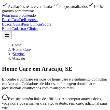
Avaliações reais e verificadas
Preços atualizados
100%
gratuito para famílias
Pular para o conteúdo
Busca
Casa
DeRepouso
Buscar
Guias
Para Clinicas
Sobre
Entrar
Cadastrar Clinica
Home
/
Home Care
/
Sergipe
/
Aracaju
Home Care em
Aracaju
,
SE
Encontre e compare serviços de home care e atendimento domiciliar
em
Aracaju
. Cuidadores de idosos, enfermagem domiciliar e
profissionais qualificados com avaliações reais.
Este site contém links de afiliados. Ao comprar através deles,
você nos ajuda a manter o serviço gratuito, sem custo adicional para
você.