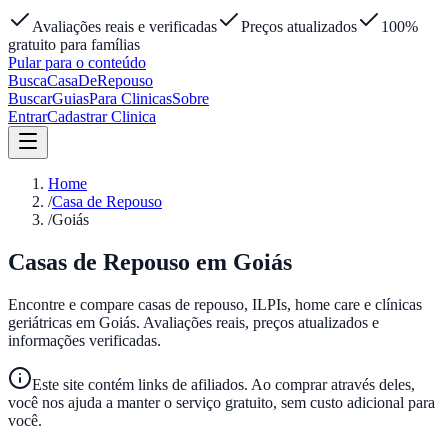
Avaliações reais e verificadas
Preços atualizados
100%
gratuito para famílias
Pular para o conteúdo
Busca
Casa
DeRepouso
Buscar
Guias
Para Clinicas
Sobre
Entrar
Cadastrar Clinica
Home
/
Casa de Repouso
/
Goiás
Casas de Repouso em
Goiás
Encontre e compare casas de repouso, ILPIs, home care e clínicas
geriátricas em
Goiás
. Avaliações reais, preços atualizados e
informações verificadas.
Este site contém links de afiliados. Ao comprar através deles,
você nos ajuda a manter o serviço gratuito, sem custo adicional para
você.