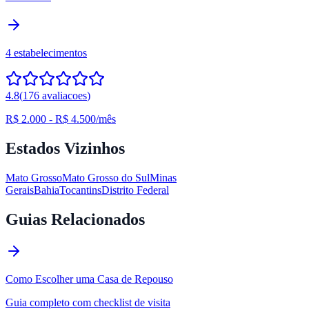
4
estabelecimentos
4.8
(
176
avaliacoes
)
R$ 2.000
-
R$ 4.500
/mês
Estados Vizinhos
Mato Grosso
Mato Grosso do Sul
Minas
Gerais
Bahia
Tocantins
Distrito Federal
Guias Relacionados
Como Escolher uma Casa de Repouso
Guia completo com checklist de visita