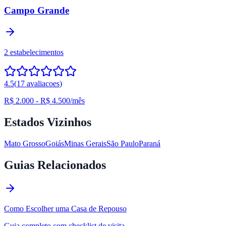
Campo Grande
2
estabelecimentos
4.5
(
17
avaliacoes
)
R$ 2.000
-
R$ 4.500
/mês
Estados Vizinhos
Mato Grosso
Goiás
Minas Gerais
São Paulo
Paraná
Guias Relacionados
Como Escolher uma Casa de Repouso
Guia completo com checklist de visita