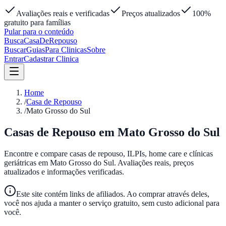
Avaliações reais e verificadas
Preços atualizados
100%
gratuito para famílias
Pular para o conteúdo
Busca
Casa
DeRepouso
Buscar
Guias
Para Clinicas
Sobre
Entrar
Cadastrar Clinica
Home
/
Casa de Repouso
/
Mato Grosso do Sul
Casas de Repouso em
Mato Grosso do Sul
Encontre e compare casas de repouso, ILPIs, home care e clínicas
geriátricas em
Mato Grosso do Sul
. Avaliações reais, preços
atualizados e informações verificadas.
Este site contém links de afiliados. Ao comprar através deles,
você nos ajuda a manter o serviço gratuito, sem custo adicional para
você.