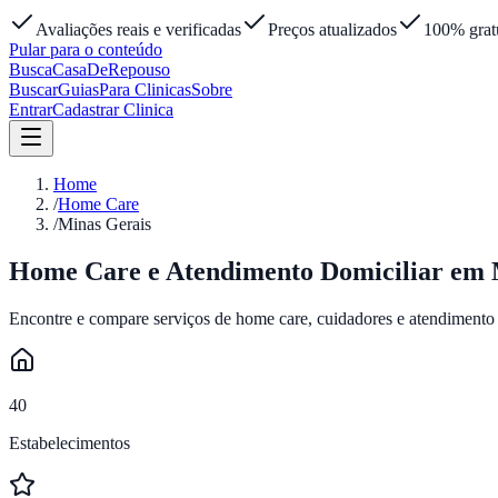
Avaliações reais e verificadas
Preços atualizados
100% gratu
Pular para o conteúdo
Busca
Casa
DeRepouso
Buscar
Guias
Para Clinicas
Sobre
Entrar
Cadastrar Clinica
Home
/
Home Care
/
Minas Gerais
Home Care e Atendimento Domiciliar em
Encontre e compare serviços de home care, cuidadores e atendimento
40
Estabelecimentos