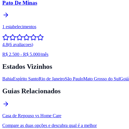
Pato De Minas
1
estabelecimentos
4.8
(
6
avaliacoes
)
R$ 2.500
-
R$ 5.000
/mês
Estados Vizinhos
Bahia
Espírito Santo
Rio de Janeiro
São Paulo
Mato Grosso do Sul
Goiá
Guias Relacionados
Casa de Repouso vs Home Care
Compare as duas opções e descubra qual é a melhor