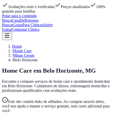
Avaliações reais e verificadas
Preços atualizados
100%
gratuito para famílias
Pular para o conteúdo
Busca
Casa
DeRepouso
Buscar
Guias
Para Clinicas
Sobre
Entrar
Cadastrar Clinica
Home
/
Home Care
/
Minas Gerais
/
Belo Horizonte
Home Care em
Belo Horizonte
,
MG
Encontre e compare serviços de home care e atendimento domiciliar
em
Belo Horizonte
. Cuidadores de idosos, enfermagem domiciliar e
profissionais qualificados com avaliações reais.
Este site contém links de afiliados. Ao comprar através deles,
você nos ajuda a manter o serviço gratuito, sem custo adicional para
você.