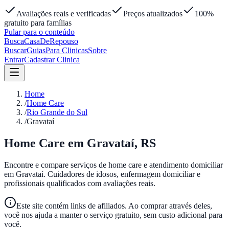
Avaliações reais e verificadas
Preços atualizados
100%
gratuito para famílias
Pular para o conteúdo
Busca
Casa
DeRepouso
Buscar
Guias
Para Clinicas
Sobre
Entrar
Cadastrar Clinica
Home
/
Home Care
/
Rio Grande do Sul
/
Gravataí
Home Care em
Gravataí
,
RS
Encontre e compare serviços de home care e atendimento domiciliar
em
Gravataí
. Cuidadores de idosos, enfermagem domiciliar e
profissionais qualificados com avaliações reais.
Este site contém links de afiliados. Ao comprar através deles,
você nos ajuda a manter o serviço gratuito, sem custo adicional para
você.