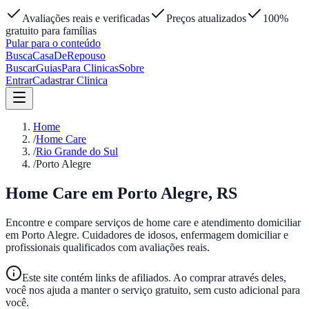
Avaliações reais e verificadas
Preços atualizados
100%
gratuito para famílias
Pular para o conteúdo
Busca
Casa
DeRepouso
Buscar
Guias
Para Clinicas
Sobre
Entrar
Cadastrar Clinica
Home
/
Home Care
/
Rio Grande do Sul
/
Porto Alegre
Home Care em
Porto Alegre
,
RS
Encontre e compare serviços de home care e atendimento domiciliar
em
Porto Alegre
. Cuidadores de idosos, enfermagem domiciliar e
profissionais qualificados com avaliações reais.
Este site contém links de afiliados. Ao comprar através deles,
você nos ajuda a manter o serviço gratuito, sem custo adicional para
você.