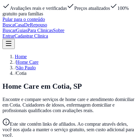
Avaliações reais e verificadas
Preços atualizados
100%
gratuito para famílias
Pular para o conteúdo
Busca
Casa
DeRepouso
Buscar
Guias
Para Clinicas
Sobre
Entrar
Cadastrar Clinica
Home
/
Home Care
/
São Paulo
/
Cotia
Home Care em
Cotia
,
SP
Encontre e compare serviços de home care e atendimento domiciliar
em
Cotia
. Cuidadores de idosos, enfermagem domiciliar e
profissionais qualificados com avaliações reais.
Este site contém links de afiliados. Ao comprar através deles,
você nos ajuda a manter o serviço gratuito, sem custo adicional para
você.