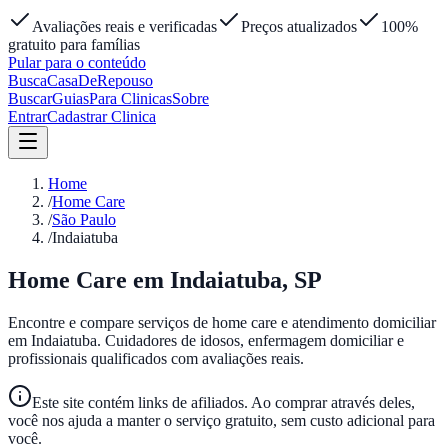
Avaliações reais e verificadas
Preços atualizados
100%
gratuito para famílias
Pular para o conteúdo
Busca
Casa
DeRepouso
Buscar
Guias
Para Clinicas
Sobre
Entrar
Cadastrar Clinica
Home
/
Home Care
/
São Paulo
/
Indaiatuba
Home Care em
Indaiatuba
,
SP
Encontre e compare serviços de home care e atendimento domiciliar
em
Indaiatuba
. Cuidadores de idosos, enfermagem domiciliar e
profissionais qualificados com avaliações reais.
Este site contém links de afiliados. Ao comprar através deles,
você nos ajuda a manter o serviço gratuito, sem custo adicional para
você.