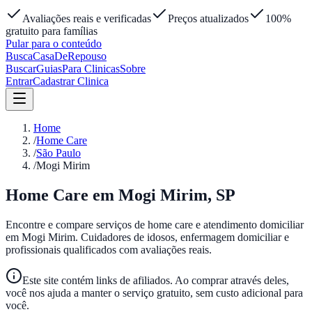
Avaliações reais e verificadas
Preços atualizados
100%
gratuito para famílias
Pular para o conteúdo
Busca
Casa
DeRepouso
Buscar
Guias
Para Clinicas
Sobre
Entrar
Cadastrar Clinica
Home
/
Home Care
/
São Paulo
/
Mogi Mirim
Home Care em
Mogi Mirim
,
SP
Encontre e compare serviços de home care e atendimento domiciliar
em
Mogi Mirim
. Cuidadores de idosos, enfermagem domiciliar e
profissionais qualificados com avaliações reais.
Este site contém links de afiliados. Ao comprar através deles,
você nos ajuda a manter o serviço gratuito, sem custo adicional para
você.