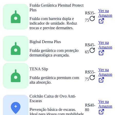
Fralda Geriátrica Plenitud Protect
Plus
Ver na
R$35-
Amazon
Fralda com barreira dupla e
75
indicador de umidade. Reduz
trocas e previne dermatites.
Bigfral Derma Plus
Ver na
R$45-
Amazon
Fralda geriátrica com proteção
65
dermatológica avançada.
TENA Slip
Ver na
R$55-
Amazon
Fralda geriátrica premium com
75
alta absorção.
Colchão Caixa de Ovo Anti-
Escaras
Ver na
R$40-
Amazon
Prevenção básica de escaras.
80
Ideal para idosos com mobilidade