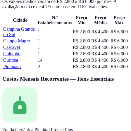
Os valores médios variam de
R$ 2.800
a
R$ 6.000
por mês.
A
avaliação média é de
4.7
/5 com base em
1167
avaliações.
N.º
Preço
Preço
Preço
Cidade
Estabelecimentos
Mín
Médio
Máx
Campina Grande
1
R$ 2.800
R$ 4.400
R$ 6.000
do Sul
Campo Magro
1
R$ 2.800
R$ 4.400
R$ 6.000
Cascavel
1
R$ 2.800
R$ 4.400
R$ 6.000
Colombo
1
R$ 2.800
R$ 4.400
R$ 6.000
Curitiba
14
R$ 2.800
R$ 4.400
R$ 6.000
Piraquara
2
R$ 2.800
R$ 4.400
R$ 6.000
Custos Mensais Recorrentes — Itens Essenciais
Fralda Geriátrica Plenitud Protect Plus