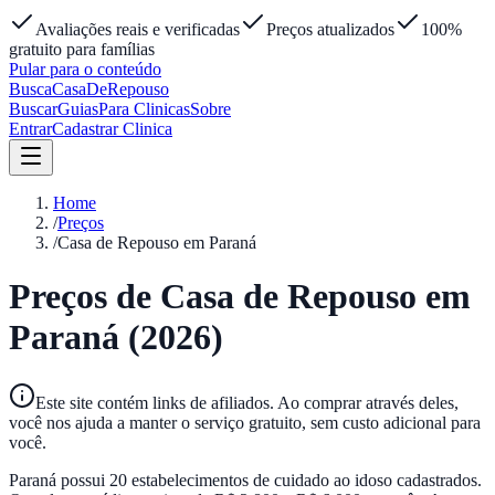
Avaliações reais e verificadas
Preços atualizados
100%
gratuito para famílias
Pular para o conteúdo
Busca
Casa
DeRepouso
Buscar
Guias
Para Clinicas
Sobre
Entrar
Cadastrar Clinica
Home
/
Preços
/
Casa de Repouso em Paraná
Preços de Casa de Repouso em
Paraná
(2026)
Este site contém links de afiliados. Ao comprar através deles,
você nos ajuda a manter o serviço gratuito, sem custo adicional para
você.
Paraná
possui
20
estabelecimentos de cuidado ao idoso cadastrados.