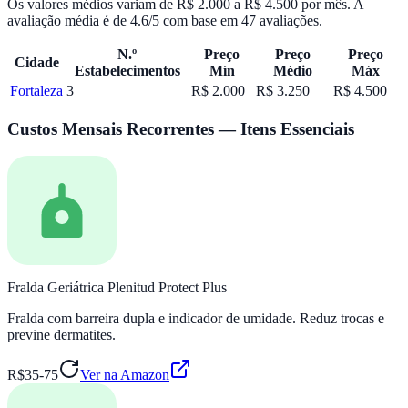
Os valores médios variam de
R$ 2.000
a
R$ 4.500
por mês.
A
avaliação média é de
4.6
/5 com base em
47
avaliações.
N.º
Preço
Preço
Preço
Cidade
Estabelecimentos
Mín
Médio
Máx
Fortaleza
3
R$ 2.000
R$ 3.250
R$ 4.500
Custos Mensais Recorrentes — Itens Essenciais
Fralda Geriátrica Plenitud Protect Plus
Fralda com barreira dupla e indicador de umidade. Reduz trocas e
previne dermatites.
R$35-75
Ver na Amazon