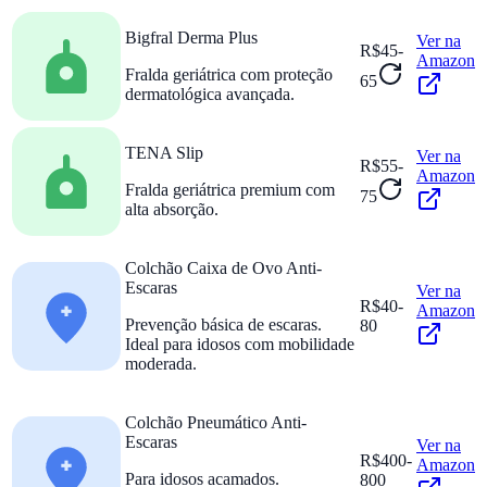
Bigfral Derma Plus
Ver na
R$45-
Amazon
Fralda geriátrica com proteção
65
dermatológica avançada.
TENA Slip
Ver na
R$55-
Amazon
Fralda geriátrica premium com
75
alta absorção.
Colchão Caixa de Ovo Anti-
Escaras
Ver na
R$40-
Amazon
Prevenção básica de escaras.
80
Ideal para idosos com mobilidade
moderada.
Colchão Pneumático Anti-
Escaras
Ver na
R$400-
Amazon
Para idosos acamados.
800