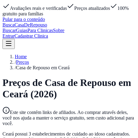
Avaliações reais e verificadas
Preços atualizados
100%
gratuito para famílias
Pular para o conteúdo
Busca
Casa
DeRepouso
Buscar
Guias
Para Clinicas
Sobre
Entrar
Cadastrar Clinica
Home
/
Preços
/
Casa de Repouso em Ceará
Preços de Casa de Repouso em
Ceará
(2026)
Este site contém links de afiliados. Ao comprar através deles,
você nos ajuda a manter o serviço gratuito, sem custo adicional para
você.
Ceará
possui
3
estabelecimentos de cuidado ao idoso cadastrados.