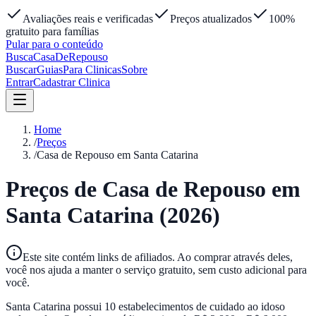
Avaliações reais e verificadas
Preços atualizados
100%
gratuito para famílias
Pular para o conteúdo
Busca
Casa
DeRepouso
Buscar
Guias
Para Clinicas
Sobre
Entrar
Cadastrar Clinica
Home
/
Preços
/
Casa de Repouso em Santa Catarina
Preços de Casa de Repouso em
Santa Catarina
(2026)
Este site contém links de afiliados. Ao comprar através deles,
você nos ajuda a manter o serviço gratuito, sem custo adicional para
você.
Santa Catarina
possui
10
estabelecimentos de cuidado ao idoso