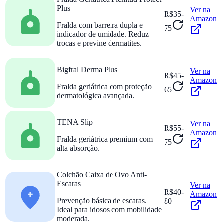
Plus
Ver na
R$35-
Amazon
Fralda com barreira dupla e
75
indicador de umidade. Reduz
trocas e previne dermatites.
Bigfral Derma Plus
Ver na
R$45-
Amazon
Fralda geriátrica com proteção
65
dermatológica avançada.
TENA Slip
Ver na
R$55-
Amazon
Fralda geriátrica premium com
75
alta absorção.
Colchão Caixa de Ovo Anti-
Escaras
Ver na
R$40-
Amazon
Prevenção básica de escaras.
80
Ideal para idosos com mobilidade
moderada.