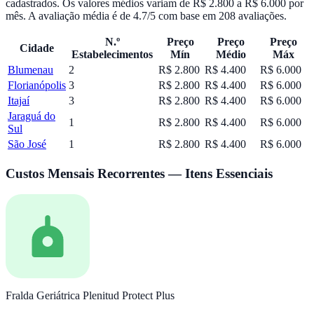
cadastrados.
Os valores médios variam de
R$ 2.800
a
R$ 6.000
por
mês.
A avaliação média é de
4.7
/5 com base em
208
avaliações.
N.º
Preço
Preço
Preço
Cidade
Estabelecimentos
Mín
Médio
Máx
Blumenau
2
R$ 2.800
R$ 4.400
R$ 6.000
Florianópolis
3
R$ 2.800
R$ 4.400
R$ 6.000
Itajaí
3
R$ 2.800
R$ 4.400
R$ 6.000
Jaraguá do
1
R$ 2.800
R$ 4.400
R$ 6.000
Sul
São José
1
R$ 2.800
R$ 4.400
R$ 6.000
Custos Mensais Recorrentes — Itens Essenciais
Fralda Geriátrica Plenitud Protect Plus